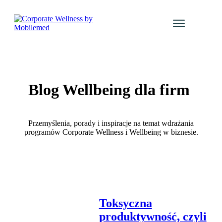
Usługi
Katalog Kur
Galeria even
Blog Wellbeing dla firm
Blog
Kontakt
Przemyślenia, porady i inspiracje na temat wdrażania
Zaloguj się
programów Corporate Wellness i Wellbeing w biznesie.
Toksyczna
produktywność, czyli