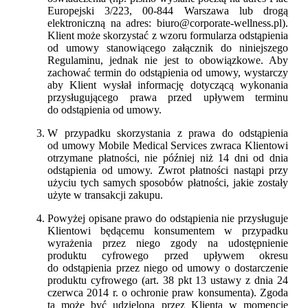
Europejski 3/223, 00-844 Warszawa lub drogą
elektroniczną na adres: biuro@corporate-wellness.pl).
Klient może skorzystać z wzoru formularza odstąpienia
od umowy stanowiącego załącznik do niniejszego
Regulaminu, jednak nie jest to obowiązkowe. Aby
zachować termin do odstąpienia od umowy, wystarczy
aby Klient wysłał informację dotyczącą wykonania
przysługującego prawa przed upływem terminu
do odstąpienia od umowy.
W przypadku skorzystania z prawa do odstąpienia
od umowy Mobile Medical Services zwraca Klientowi
otrzymane płatności, nie później niż 14 dni od dnia
odstąpienia od umowy. Zwrot płatności nastąpi przy
użyciu tych samych sposobów płatności, jakie zostały
użyte w transakcji zakupu.
Powyżej opisane prawo do odstąpienia nie przysługuje
Klientowi będącemu konsumentem w przypadku
wyrażenia przez niego zgody na udostępnienie
produktu cyfrowego przed upływem okresu
do odstąpienia przez niego od umowy o dostarczenie
produktu cyfrowego (art. 38 pkt 13 ustawy z dnia 24
czerwca 2014 r. o ochronie praw konsumenta). Zgoda
ta może być udzielona przez Klienta w momencie