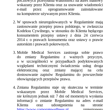
pocztowych przesyłania wiadomości na adres mailowy
wskazany przez Klienta oraz za usuwanie wiadomości
e-mail przez oprogramowanie zainstalowane
na komputerze używanym przez Klienta.
W sprawach nieuregulowanych w Regulaminie mają
zastosowanie przepisy prawa polskiego, w zwłaszcza
Kodeksu Cywilnego, w stosunku do Klienta będącego
konsumentem przepisy ustawy z dnia 24 czerwca
2014 r. o prawach konsumenta oraz ustawy o prawie
autorskim i prawach pokrewnych.
Mobile Medical Services zastrzega sobie prawo
do zmiany Regulaminu z ważnych przyczyn,
a w szczególności w przypadkach podyktowanych
względami technicznymi świadczenia usług droga
elektroniczną oraz zmiany mającej na celu
dostosowanie zapisów Regulaminu do powszechnie
obowiązujących przepisów prawa.
Zmiana Regulaminu staje się skuteczna w terminie
wskazanym przez Mobile Medical Services,
nie krótszym jednak niż 7 dni od momenty/u wysłania
informacji o zmianie Regulaminu na adres e-mail
Klienta oraz udostępnienia na stronie
https://www.corporatewellness.pl
zmienionego