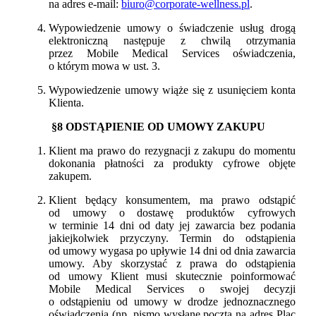
na adres e-mail:
biuro@corporate-wellness.pl
.
Wypowiedzenie umowy o świadczenie usług drogą
elektroniczną następuje z chwilą otrzymania
przez Mobile Medical Services oświadczenia,
o którym mowa w ust. 3.
Wypowiedzenie umowy wiąże się z usunięciem konta
Klienta.
§8 ODSTĄPIENIE OD UMOWY ZAKUPU
Klient ma prawo do rezygnacji z zakupu do momentu
dokonania płatności za produkty cyfrowe objęte
zakupem.
Klient będący konsumentem, ma prawo odstąpić
od umowy o dostawę produktów cyfrowych
w terminie 14 dni od daty jej zawarcia bez podania
jakiejkolwiek przyczyny. Termin do odstąpienia
od umowy wygasa po upływie 14 dni od dnia zawarcia
umowy. Aby skorzystać z prawa do odstąpienia
od umowy Klient musi skutecznie poinformować
Mobile Medical Services o swojej decyzji
o odstąpieniu od umowy w drodze jednoznacznego
oświadczenia (np. pismo wysłane pocztą na adres Plac