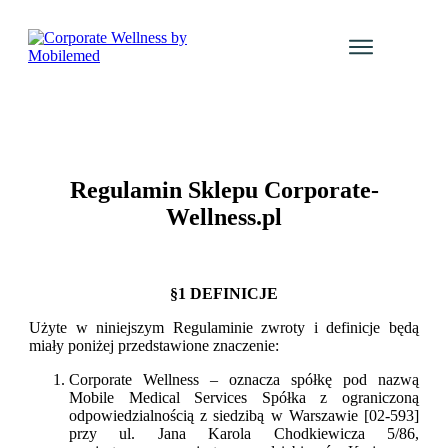
Usługi
Katalog Kur
Galeria even
Regulamin Sklepu Corporate-
Blog
Wellness.pl
Kontakt
Zaloguj się
§1 DEFINICJE
Użyte w niniejszym Regulaminie zwroty i definicje będą
miały poniżej przedstawione znaczenie:
Corporate Wellness – oznacza spółkę pod nazwą
Mobile Medical Services Spółka z ograniczoną
odpowiedzialnością z siedzibą w Warszawie [02-593]
przy ul. Jana Karola Chodkiewicza 5/86,