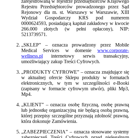
zarejestrowaną w rejestrze przedsiębiorców Krajowego
Rejestru Przedsiębiorców prowadzonego przez Sąd
Rejonowy dla m. st. Warszawy w Warszawie, XIII
Wydział Gospodarczy KRS pod numerem
0000624593, posiadającą kapitał zakładowy w kwocie
266.000 złotych (w pełni opłacony), NIP:
5213739571.
„SKLEP” – oznacza prowadzony przez Mobile
Medical Services w domenie
www.corporate-
wellness.pl
internetowy serwis transakcyjny,
umożliwiający zakup Treści Cyfrowych.
„PRODUKTY CYFROWE” – oznacza znajdujące się
w aktualnej ofercie Sklepu produkty w formatach
elektronicznych, w tym w szczególności e-Booki
(zapisany w formacie cyfrowym utwór), pliki Mp3,
Mp4.
„KLIENT” – oznacza osobę fizyczną, osobę prawną
lub jednostkę organizacyjną nie będącą osobą prawną,
której przepisy szczególne przyznają zdolność prawną,
która dokonuje Zamówienia.
„ZABEZPIECZENIA” – oznacza stosowane systemy
zabezpieczeń Treści Cyfrowych przed nielegalnym