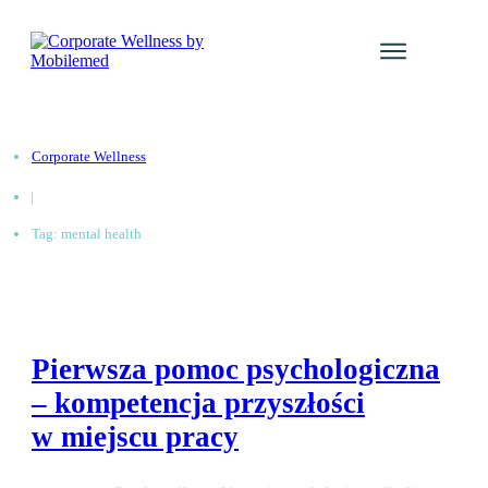
Usługi
Katalog Kur
Corporate Wellness
Galeria even
|
Blog
Tag: mental health
Kontakt
Zaloguj się
Pierwsza pomoc psychologiczna
– kompetencja przyszłości
w miejscu pracy