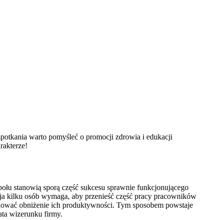
potkania warto pomyśleć o promocji zdrowia i edukacji
rakterze!
połu stanowią sporą część sukcesu sprawnie funkcjonującego
cja kilku osób wymaga, aby przenieść część pracy pracowników
wodować obniżenie ich produktywności. Tym sposobem powstaje
ata wizerunku firmy.