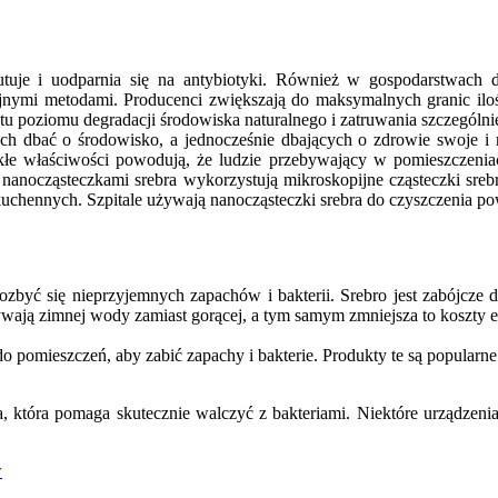
utuje i uodparnia się na antybiotyki. Również w gospodarstwach
ymi metodami. Producenci zwiększają do maksymalnych granic ilość
ostu poziomu degradacji środowiska naturalnego i zatruwania szczegó
ch dbać o środowisko, a jednocześnie dbających o zdrowie swoje i n
kłe właściwości powodują, że ludzie przebywający w pomieszczeniac
nanocząsteczkami srebra wykorzystują mikroskopijne cząsteczki srebr
kuchennych. Szpitale używają nanocząsteczki srebra do czyszczenia po
ozbyć się nieprzyjemnych zapachów i bakterii. Srebro jest zabójcze d
żywają zimnej wody zamiast gorącej, a tym samym zmniejsza to koszty e
pomieszczeń, aby zabić zapachy i bakterie. Produkty te są popularne 
 która pomaga skutecznie walczyć z bakteriami. Niektóre urządzenia 
w