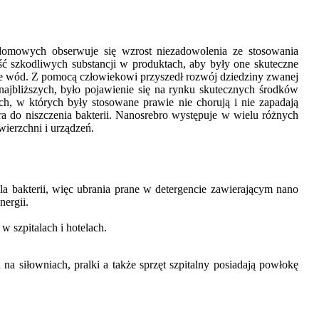
 domowych obserwuje się wzrost niezadowolenia ze stosowania
 szkodliwych substancji w produktach, aby były one skuteczne
lnie wód. Z pomocą człowiekowi przyszedł rozwój dziedziny zwanej
ajbliższych, było pojawienie się na rynku skutecznych środków
h, w których były stosowane prawie nie chorują i nie zapadają
a do niszczenia bakterii. Nanosrebro występuje w wielu różnych
wierzchni i urządzeń.
la bakterii, więc ubrania prane w detergencie zawierającym nano
nergii.
w szpitalach i hotelach.
na siłowniach, pralki a także sprzęt szpitalny posiadają powłokę