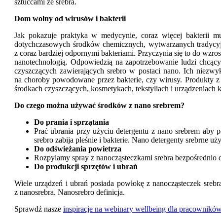
sztućcami ze srebra.
Dom wolny od wirusów i bakterii
Jak pokazuje praktyka w medycynie, coraz więcej bakterii m
dotychczasowych środków chemicznych, wytwarzanych tradycyjn
z coraz bardziej odpornymi bakteriami. Przyczynia się to do wzr
nanotechnologią. Odpowiedzią na zapotrzebowanie ludzi chcący
czyszczących zawierających srebro w postaci nano. Ich niezwy
na choroby powodowane przez bakterie, czy wirusy. Produkty z 
środkach czyszczących, kosmetykach, tekstyliach i urządzeniach 
Do czego można używać środków z nano srebrem?
Do prania i sprzątania
Prać ubrania przy użyciu detergentu z nano srebrem aby p
srebro zabija pleśnie i bakterie. Nano detergenty srebrne u
Do odświeżania powietrza
Rozpylamy spray z nanocząsteczkami srebra bezpośrednio do 
Do produkcji sprzętów i ubrań
Wiele urządzeń i ubrań posiada powłokę z nanocząsteczek srebra,
z nanosrebra. Nanosrebro definicja.
Sprawdź nasze
inspiracje na webinary wellbeing dla pracownikó