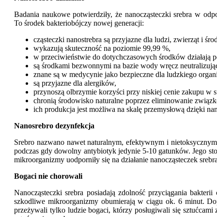
Badania naukowe potwierdziły, że nanocząsteczki srebra w odp
To środek bakteriobójczy nowej generacji:
cząsteczki nanostrebra są przyjazne dla ludzi, zwierząt i śr
wykazują skuteczność na poziomie 99,99 %,
w przeciwieństwie do dotychczasowych środków działają p
są środkami bezwonnymi na bazie wody wręcz neutralizują
znane są w medycynie jako bezpieczne dla ludzkiego organ
są przyjazne dla alergików,
przynoszą olbrzymie korzyści przy niskiej cenie zakupu w 
chronią środowisko naturalne poprzez eliminowanie związk
ich produkcja jest możliwa na skalę przemysłową dzięki nan
Nanosrebro dezynfekcja
Srebro nazwano nawet naturalnym, efektywnym i nietoksycznym a
podczas gdy dowolny antybiotyk jedynie 5-10 gatunków. Jego s
mikroorganizmy uodporniły się na działanie nanocząsteczek srebra
Bogaci nie chorowali
Nanocząsteczki srebra posiadają zdolność przyciągania bakteri
szkodliwe mikroorganizmy obumierają w ciągu ok. 6 minut. Dop
przeżywali tylko ludzie bogaci, którzy posługiwali się sztućcami z