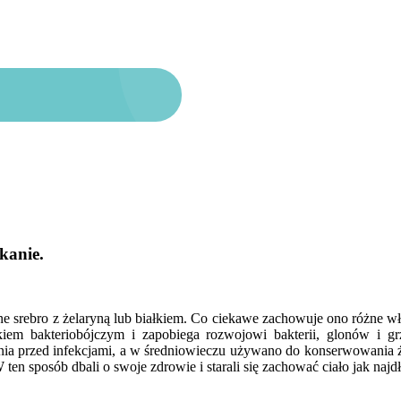
kanie.
ne srebro z żelaryną lub białkiem. Co ciekawe zachowuje ono różne wł
iem bakteriobójczym i zapobiega rozwojowi bakterii, glonów i gr
nia przed infekcjami, a w średniowieczu używano do konserwowania ż
ten sposób dbali o swoje zdrowie i starali się zachować ciało jak najdł