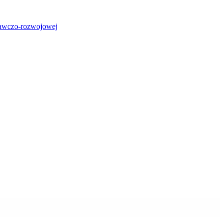
adawczo-rozwojowej
Masz pytania dotyczące wdrażani
gramów Corporate Wellness w T
iejscu pracy? Chętnie odpowiem