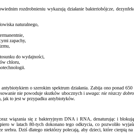
owiednim rozdrobnieniu wykazują działanie bakteriobójcze, dezynfe
odowiska naturalnego,
ermanentnie,
cymi zapachy,
izmu,
stosunku do wydajności,
ów chloru,
otechnologii.
ntybiotykiem o szerokim spektrum działania. Zabija ono ponad 650 
tosowanie nie powoduje skutków ubocznych i
uwaga: nie niszczy dobroc
, jak to jest w przypadku antybiotyków.
i oraz wiązania się z bakteryjnym DNA i RNA, denaturując i blokuj
iero w latach 80-tych dokonano tego odkrycia, co pozwoliło wyjaśni
e srebra. Dziś dlatego niektórzy polecają, aby dzieci, które cierpią n