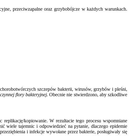
kcyjne, przeciwzapalne oraz grzybobójcze w każdych warunkach.
chorobotwórczych szczepów bakterii, wirusów, grzybów i pleśni,
zynnej flory bakteryjnej.
Obecnie nie stwierdzono, aby szkodliwe
ąc replikację/kopiowanie. W rezultacie tego procesu wspomniane
ć wiele tajemnic i odpowiedzieć na pytanie, dlaczego epidemie
a przeziębienia i infekcje wywołane przez bakterie, posługiwały się