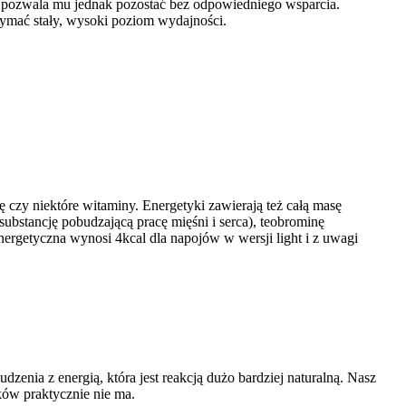
ie pozwala mu jednak pozostać bez odpowiedniego wsparcia.
zymać stały, wysoki poziom wydajności.
czy niektóre witaminy. Energetyki zawierają też całą masę
(substancję pobudzającą pracę mięśni i serca), teobrominę
nergetyczna wynosi 4kcal dla napojów w wersji light i z uwagi
zenia z energią, która jest reakcją dużo bardziej naturalną. Nasz
ków praktycznie nie ma.