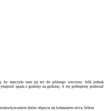
j, by starczyło nam jej też do późnego wieczora. Jeśli jednak
 wydajność spada z godziny na godzinę. A my próbujemy podnosić
przedawkowaniem (które objawia się kołataniem serca, bólem