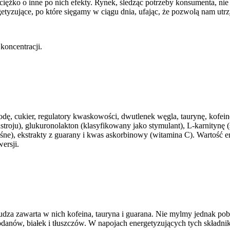
ciężko o inne po nich efekty. Rynek, śledząc potrzeby konsumenta, n
tyzujące, po które sięgamy w ciągu dnia, ufając, że pozwolą nam utr
koncentracji.
cukier, regulatory kwaskowości, dwutlenek węgla, taurynę, kofeinę 
astroju), glukuronolakton (klasyfikowany jako stymulant), L-karnitynę 
śne), ekstrakty z guarany i kwas askorbinowy (witamina C). Wartość e
ersji.
dza zawarta w nich kofeina, tauryna i guarana. Nie mylmy jednak pobud
danów, białek i tłuszczów. W napojach energetyzujących tych składni