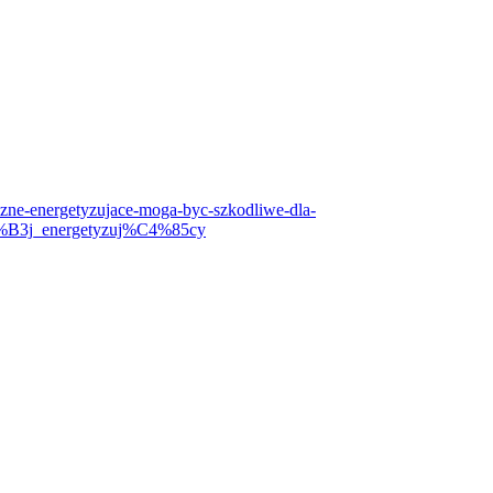
czne-energetyzujace-moga-byc-szkodliwe-dla-
C3%B3j_energetyzuj%C4%85cy