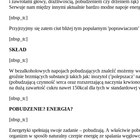
i zawrotami głowy, drażliwością, pobudzeniem czy drżeniem rąk) 
Serwuje nam między innymi aktualnie bardzo modne napoje energe
[nbsp_tc]
Przyjrzyjmy się zatem ciut bliżej tym popularnym 'poprawiaczom’ 
[nbsp_tc]
SKŁAD
[nbsp_tc]
W bezalkoholowych napojach pobudzających znaleźć możemy wodę, 
groźnie brzmiących substancji takich jak: inozytol (’polepszacz’ n
(pobudzającą czynność serca oraz rozszerzającą naczynia krwiono
na dużą zawartość cukru nawet 150kcal dla tych w standardowej w
[nbsp_tc]
POBUDZENIE? ENERGIA?
[nbsp_tc]
Energetyki spełniają swoje zadanie – pobudzają. A właściwie pobu
organizm w sposób naturalny czerpie energię ze spalania węglowo