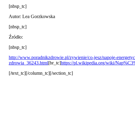
[nbsp_tc]
Autor: Lea Gorzkowska
[nbsp_tc]
Źródło:
[nbsp_tc]
http://www.poradnikzdrowie.pl/zywienie/co-jesz/napoje-energety
zdrowia_36243.html
[br_tc]
https://pl.wikipedia.org/wiki/Nap%
[/text_tc][/column_tc][/section_tc]