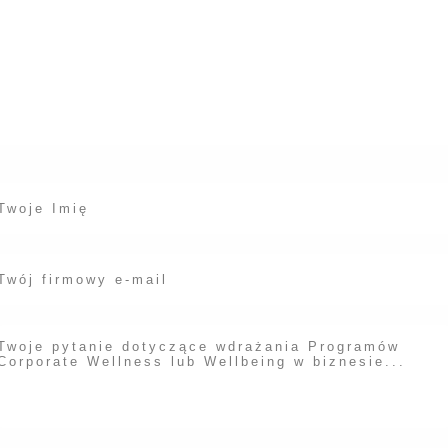
Masz pytania dotyczące wdrażani
gramów Corporate Wellness w T
iejscu pracy? Chętnie odpowiem