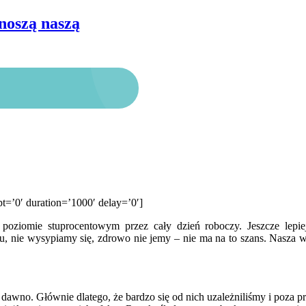
noszą naszą
pt=’0′ duration=’1000′ delay=’0′]
 poziomie stuprocentowym przez cały dzień roboczy. Jeszcze lepie
tu, nie wysypiamy się, zdrowo nie jemy – nie ma na to szans. Nasza
dawno. Głównie dlatego, że bardzo się od nich uzależniliśmy i poza 