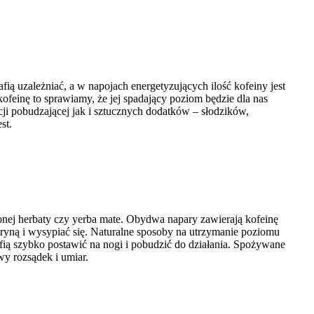
ią uzależniać, a w napojach energetyzujących ilość kofeiny jest
ofeinę to sprawiamy, że jej spadający poziom będzie dla nas
ncji pobudzającej jak i sztucznych dodatków – słodzików,
st.
elonej herbaty czy yerba mate. Obydwa napary zawierają kofeinę
cytryną i wysypiać się. Naturalne sposoby na utrzymanie poziomu
rafią szybko postawić na nogi i pobudzić do działania. Spożywane
wy rozsądek i umiar.