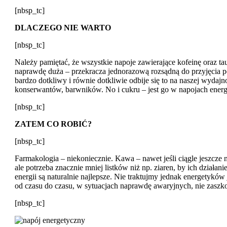
[nbsp_tc]
DLACZEGO NIE WARTO
[nbsp_tc]
Należy pamiętać, że wszystkie napoje zawierające kofeinę oraz ta
naprawdę duża – przekracza jednorazową rozsądną do przyjęcia por
bardzo dotkliwy i równie dotkliwie odbije się to na naszej wydajn
konserwantów, barwników. No i cukru – jest go w napojach energe
[nbsp_tc]
ZATEM CO ROBIĆ?
[nbsp_tc]
Farmakologia – niekoniecznie. Kawa – nawet jeśli ciągle jeszcze 
ale potrzeba znacznie mniej listków niż np. ziaren, by ich działa
energii są naturalnie najlepsze. Nie traktujmy jednak energetyków
od czasu do czasu, w sytuacjach naprawdę awaryjnych, nie zaszkod
[nbsp_tc]