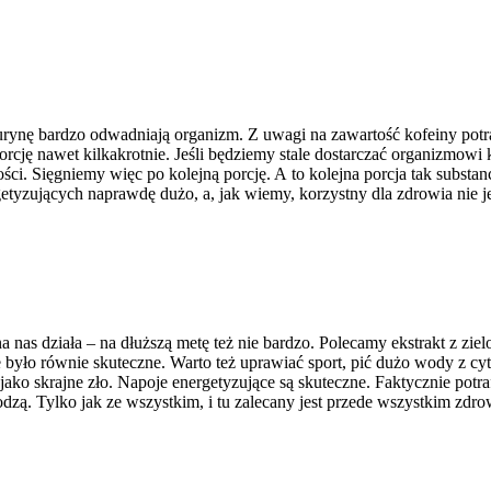
urynę bardzo odwadniają organizm. Z uwagi na zawartość kofeiny potraf
cję nawet kilkakrotnie. Jeśli będziemy stale dostarczać organizmowi k
ości. Sięgniemy więc po kolejną porcję. A to kolejna porcja tak substa
tyzujących naprawdę dużo, a, jak wiemy, korzystny dla zdrowia nie je
na nas działa – na dłuższą metę też nie bardzo. Polecamy ekstrakt z zi
nie było równie skuteczne. Warto też uprawiać sport, pić dużo wody z 
 jako skrajne zło. Napoje energetyzujące są skuteczne. Faktycznie pot
zą. Tylko jak ze wszystkim, i tu zalecany jest przede wszystkim zdro