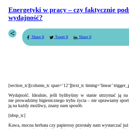
Energetyki w pracy – czy faktycznie pod
wydajność?
Share
0
Tweet
0
Share
0
[section_tc][column_tc span=’12’][text_tc timing=’linear’ trigger_
Wydajność. Idealnie, jeśli bylibyśmy w stanie utrzymać ją na
nie prowadzimy higienicznego trybu życia – nie uprawiamy spor
ją na każdy możliwy, znany nam sposób.
[nbsp_tc]
Kawa, mocna herbata czy papierosy przestały nam wystarczać już 