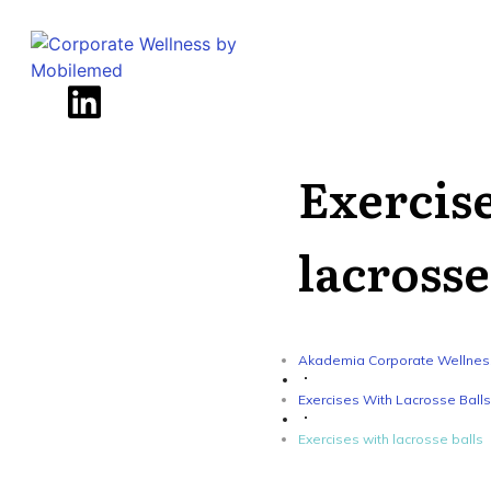
Exercis
lacrosse
Akademia Corporate Wellnes
Exercises With Lacrosse Balls
Exercises with lacrosse balls