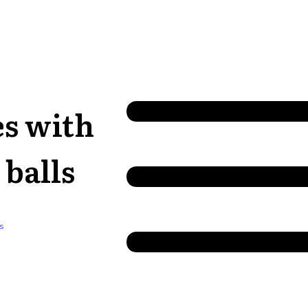
es with
 balls
s