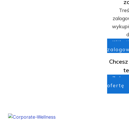
z
Treś
zalogo
wykupił
d
Klikni
zalogo
Chcesz
te
Zobac
ofertę
Copyright 2022
MOBILE MEDICAL SERVICES SP. Z O. O.
-
Polit