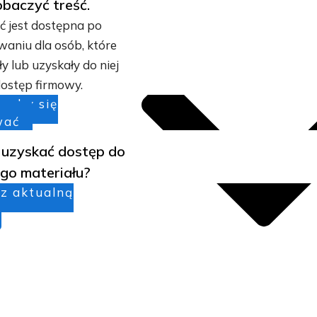
obaczyć treść.
ć jest dostępna po
waniu dla osób, które
y lub uzyskały do niej
ostęp firmowy.
j, aby się
wać
 uzyskać dostęp do
go materiału?
z aktualną
yka prywatności
Regulamin