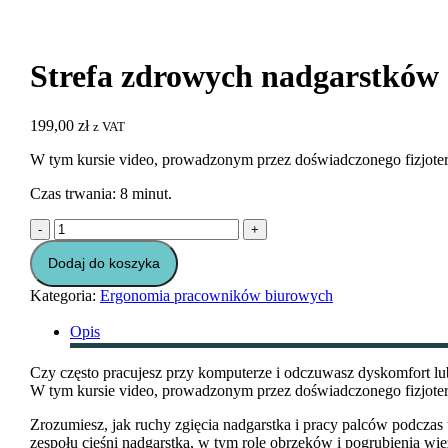
Strefa zdrowych nadgarstków 
199,00
zł
z VAT
W tym kursie video, prowadzonym przez doświadczonego fizjoterape
Czas trwania: 8 minut.
ilość
-
+
Strefa
zdrowych
Dodaj do koszyka
nadgarstków
Kategoria:
Ergonomia pracowników biurowych
(8
min.)
Opis
Czy często pracujesz przy komputerze i odczuwasz dyskomfort lu
W tym kursie video, prowadzonym przez doświadczonego fizjoterap
Zrozumiesz, jak ruchy zgięcia nadgarstka i pracy palców podcza
zespołu cieśni nadgarstka, w tym rolę obrzęków i pogrubienia wi