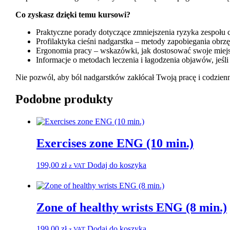
Co zyskasz dzięki temu kursowi?
Praktyczne porady dotyczące zmniejszenia ryzyka zespołu c
Profilaktyka cieśni nadgarstka – metody zapobiegania obr
Ergonomia pracy – wskazówki, jak dostosować swoje miej
Informacje o metodach leczenia i łagodzenia objawów, jeśli
Nie pozwól, aby ból nadgarstków zakłócał Twoją pracę i codzien
Podobne produkty
Exercises zone ENG (10 min.)
199,00
zł
Dodaj do koszyka
z VAT
Zone of healthy wrists ENG (8 min.)
199,00
zł
Dodaj do koszyka
z VAT