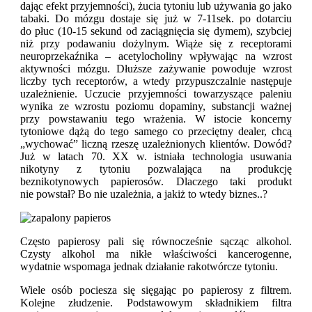
dając efekt przyjemności), żucia tytoniu lub używania go jako
tabaki. Do mózgu dostaje się już w 7-11sek. po dotarciu
do płuc (10-15 sekund od zaciągnięcia się dymem), szybciej
niż przy podawaniu dożylnym. Wiąże się z receptorami
neuroprzekaźnika – acetylocholiny wpływając na wzrost
aktywności mózgu. Dłuższe zażywanie powoduje wzrost
liczby tych receptorów, a wtedy przypuszczalnie następuje
uzależnienie. Uczucie przyjemności towarzyszące paleniu
wynika ze wzrostu poziomu dopaminy, substancji ważnej
przy powstawaniu tego wrażenia. W istocie koncerny
tytoniowe dążą do tego samego co przeciętny dealer, chcą
„wychować” liczną rzeszę uzależnionych klientów. Dowód?
Już w latach 70. XX w. istniała technologia usuwania
nikotyny z tytoniu pozwalająca na produkcję
beznikotynowych papierosów. Dlaczego taki produkt
nie powstał? Bo nie uzależnia, a jakiż to wtedy biznes..?
Często papierosy pali się równocześnie sącząc alkohol.
Czysty alkohol ma nikłe właściwości kancerogenne,
wydatnie wspomaga jednak działanie rakotwórcze tytoniu.
Wiele osób pociesza się sięgając po papierosy z filtrem.
Kolejne złudzenie. Podstawowym składnikiem filtra