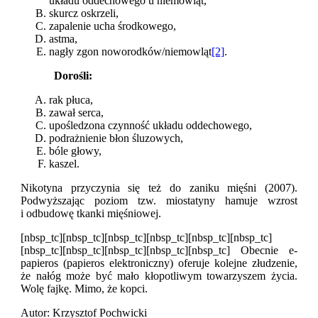
układu oddechowego u niemowląt,
skurcz oskrzeli,
zapalenie ucha środkowego,
astma,
nagły zgon noworodków/niemowląt
[2]
.
Dorośli:
rak płuca,
zawał serca,
upośledzona czynność układu oddechowego,
podrażnienie błon śluzowych,
bóle głowy,
kaszel.
Nikotyna przyczynia się też do zaniku mięśni (2007).
Podwyższając poziom tzw. miostatyny hamuje wzrost
i odbudowę tkanki mięśniowej.
[nbsp_tc][nbsp_tc][nbsp_tc][nbsp_tc][nbsp_tc][nbsp_tc]
[nbsp_tc][nbsp_tc][nbsp_tc][nbsp_tc][nbsp_tc] Obecnie e-
papieros (papieros elektroniczny) oferuje kolejne złudzenie,
że nałóg może być mało kłopotliwym towarzyszem życia.
Wolę fajkę. Mimo, że kopci.
Autor: Krzysztof Pochwicki