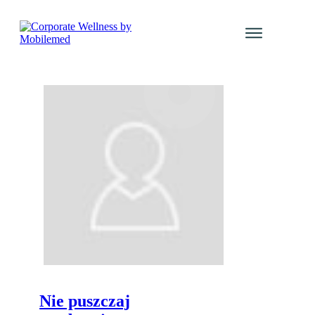
Usługi
Katalog Kur
Galeria even
Blog
Kontakt
Tomasz
Chomiuk
Zaloguj się
Nie puszczaj