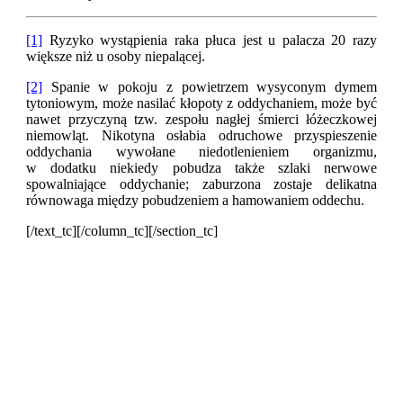
[1]
Ryzyko wystąpienia raka płuca jest u palacza 20 razy
większe niż u osoby niepalącej.
[2]
Spanie w pokoju z powietrzem wysyconym dymem
tytoniowym, może nasilać kłopoty z oddychaniem, może być
nawet przyczyną tzw. zespołu nagłej śmierci łóżeczkowej
niemowląt. Nikotyna osłabia odruchowe przyspieszenie
oddychania wywołane niedotlenieniem organizmu,
w dodatku niekiedy pobudza także szlaki nerwowe
spowalniające oddychanie; zaburzona zostaje delikatna
równowaga między pobudzeniem a hamowaniem oddechu
.
[/text_tc][/column_tc][/section_tc]
Masz pytania dotyczące wdrażania
programów Corporate Wellness w Twoim