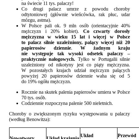
na świecie 11 tys. palaczy!
Co drugi palacz umrze z powodu choroby
odtytoniowej (głównie wieńcówka, rak płuc, udar
mózgu, astma).
W Polsce pali ok. 9 mln osób (orientacyjnie 40%
mężczyzn i 20% kobiet).
Co czwarty dorosły
mężczyzna w wieku 15 lat i więcej w Polsce
to palacz silnie uzależniony, palący więcej niż 20
papierosów dziennie
.
W żadnym kraju
nie występuje tak wysoki odsetek palaczy –
praktycznie nałogowych.
Tylko w Portugalii silnie
uzależniony od nikotyny jest co piąty mężczyzna.
W pozostałych krajach udział mężczyzn palących
powyżej 20 papierosów dziennie waha się od 5
do 19% ogółu mężczyzn.
Rocznie na skutek palenia papierosów umiera w Polsce
70 tys. osób.
Codziennie rozpoczyna palenie 500 nieletnich.
Choroby o zwiększonym ryzyku występowania u palaczy
(według Benowitza):
Układ
Przewód
Nowotwory
Układ krążenia