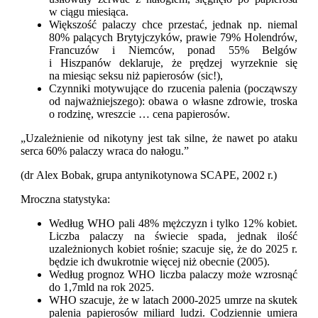
w ciągu miesiąca.
Większość palaczy chce przestać, jednak np. niemal
80% palących Brytyjczyków, prawie 79% Holendrów,
Francuzów i Niemców, ponad 55% Belgów
i Hiszpanów deklaruje, że prędzej wyrzeknie się
na miesiąc seksu niż papierosów (sic!),
Czynniki motywujące do rzucenia palenia (począwszy
od najważniejszego): obawa o własne zdrowie, troska
o rodzinę, wreszcie … cena papierosów.
„Uzależnienie od nikotyny jest tak silne, że nawet po ataku
serca 60% palaczy wraca do nałogu.”
(dr Alex Bobak, grupa antynikotynowa SCAPE, 2002 r.)
Mroczna statystyka:
Według WHO pali 48% mężczyzn i tylko 12% kobiet.
Liczba palaczy na świecie spada, jednak ilość
uzależnionych kobiet rośnie; szacuje się, że do 2025 r.
będzie ich dwukrotnie więcej niż obecnie (2005).
Według prognoz WHO liczba palaczy może wzrosnąć
do 1,7mld na rok 2025.
WHO szacuje, że w latach 2000-2025 umrze na skutek
palenia papierosów miliard ludzi. Codziennie umiera