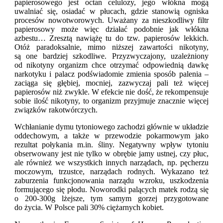
papierosowego jest octan celulozy, jego włókna mogą
uwalniać się, osiadać w płucach, gdzie stanowią ogniska
procesów nowotworowych. Uważany za nieszkodliwy filtr
papierosowy może więc działać podobnie jak włókna
azbestu… Zresztą nawiążę tu do tzw. papierosów lekkich.
Otóż paradoksalnie, mimo niższej zawartości nikotyny,
są one bardziej szkodliwe. Przyzwyczajony, uzależniony
od nikotyny organizm chce otrzymać odpowiednią dawkę
narkotyku i palacz podświadomie zmienia sposób palenia –
zaciąga się głębiej, mocniej, zazwyczaj pali też więcej
papierosów niż zwykle. W efekcie nie dość, że rekompensuje
sobie ilość nikotyny, to organizm przyjmuje znacznie więcej
związków rakotwórczych.
Wchłanianie dymu tytoniowego zachodzi głównie w układzie
oddechowym, a także w przewodzie pokarmowym jako
rezultat połykania m.in. śliny. Negatywny wpływ tytoniu
obserwowany jest nie tylko w obrębie jamy ustnej, czy płuc,
ale również we wszystkich innych narządach, np. pęcherzu
moczowym, trzustce, narządach rodnych. Wykazano też
zaburzenia funkcjonowania narządu wzroku, uszkodzenia
formującego się płodu. Noworodki palących matek rodzą się
o 200-300g lżejsze, tym samym gorzej przygotowane
do życia. W Polsce pali 30% ciężarnych kobiet.