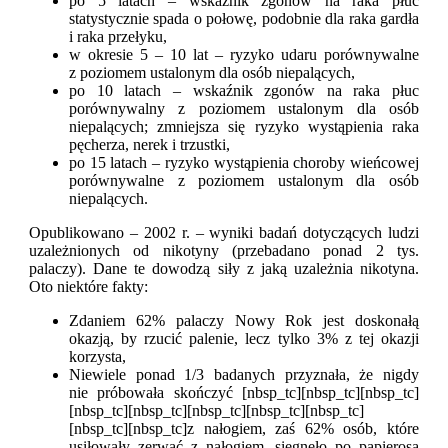
po 5 latach – wskaźnik zgonów na raka płuc
statystycznie spada o połowę, podobnie dla raka gardła
i raka przełyku,
w okresie 5 – 10 lat – ryzyko udaru porównywalne
z poziomem ustalonym dla osób niepalących,
po 10 latach – wskaźnik zgonów na raka płuc
porównywalny z poziomem ustalonym dla osób
niepalących; zmniejsza się ryzyko wystąpienia raka
pęcherza, nerek i trzustki,
po 15 latach – ryzyko wystąpienia choroby wieńcowej
porównywalne z poziomem ustalonym dla osób
niepalących.
Opublikowano – 2002 r. – wyniki badań dotyczących ludzi
uzależnionych od nikotyny (przebadano ponad 2 tys.
palaczy). Dane te dowodzą siły z jaką uzależnia nikotyna.
Oto niektóre fakty:
Zdaniem 62% palaczy Nowy Rok jest doskonałą
okazją, by rzucić palenie, lecz tylko 3% z tej okazji
korzysta,
Niewiele ponad 1/3 badanych przyznała, że nigdy
nie próbowała skończyć [nbsp_tc][nbsp_tc][nbsp_tc]
[nbsp_tc][nbsp_tc][nbsp_tc][nbsp_tc][nbsp_tc]
[nbsp_tc][nbsp_tc]z nałogiem, zaś 62% osób, które
usiłowały zerwać z nałogiem, sięgnęło po papierosa