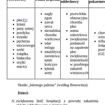
oddechowy
pokarmo
nagły
przewlekła
zgon
obturacyjna
płuc
[1]
zawał
choroba
krtani
serca
płuc
jamy ustnej
niestabilna
astma
przełyku
cho
choroba
oskrzelowa
trzustki
wrz
wieńcowa
zwiększona
pęcherza
refl
udar
podatność
moczowego
żoł
mózgu
na zapalenie
nerki
prz
miażdżyca
płuc
żołądka
(GE
zarostowa
zwiększona
białaczka
tętnic
śmiertelność
szyjki
kończyn
w przebiegu
macicy
tętniak
zakażeń
aorty
wirusowych
Skutki „biernego palenia” (według Benowitza):
Dzieci:
zwiększona ilość hospitacji z powodu zakażenia