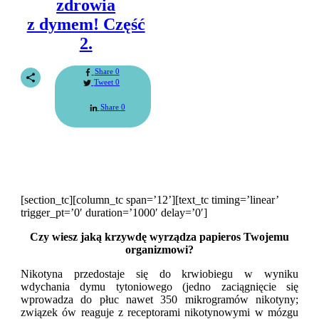
zdrowia
z dymem! Część
2.
Share
0
Tweet
0
Share
0
[section_tc][column_tc span=’12’][text_tc timing=’linear’
trigger_pt=’0′ duration=’1000′ delay=’0′]
Czy wiesz jaką krzywdę wyrządza papieros Twojemu
organizmowi?
Nikotyna przedostaje się do krwiobiegu w wyniku
wdychania dymu tytoniowego (jedno zaciągnięcie się
wprowadza do płuc nawet 350 mikrogramów nikotyny;
związek ów reaguje z receptorami nikotynowymi w mózgu