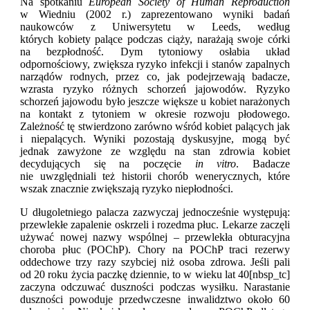
Na spotkaniu
European Society of Human Reproduction
w Wiedniu (2002 r.) zaprezentowano wyniki badań
naukowców z Uniwersytetu w Leeds, według
których kobiety palące podczas ciąży, narażają swoje córki
na bezpłodność. Dym tytoniowy osłabia układ
odpornościowy, zwiększa ryzyko infekcji i stanów zapalnych
narządów rodnych, przez co, jak podejrzewają badacze,
wzrasta ryzyko różnych schorzeń jajowodów. Ryzyko
schorzeń jajowodu było jeszcze większe u kobiet narażonych
na kontakt z tytoniem w okresie rozwoju płodowego.
Zależność tę stwierdzono zarówno wśród kobiet palących jak
i niepalących. Wyniki pozostają dyskusyjne, mogą być
jednak zawyżone ze względu na stan zdrowia kobiet
decydujących się na poczęcie
in vitro
. Badacze
nie uwzględniali też historii chorób wenerycznych, które
wszak znacznie zwiększają ryzyko niepłodności.
U długoletniego palacza zazwyczaj jednocześnie występują:
przewlekłe zapalenie oskrzeli i rozedma płuc. Lekarze zaczęli
używać nowej nazwy wspólnej – przewlekła obturacyjna
choroba płuc (POChP). Chory na POChP traci rezerwy
oddechowe trzy razy szybciej niż osoba zdrowa. Jeśli pali
od 20 roku życia paczkę dziennie, to w wieku lat 40[nbsp_tc]
zaczyna odczuwać duszności podczas wysiłku. Narastanie
duszności powoduje przedwczesne inwalidztwo około 60