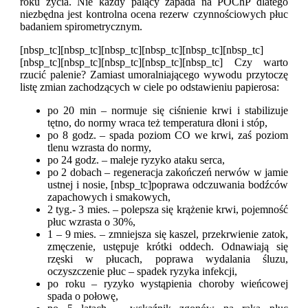
roku życia. Nie każdy palący zapada na POChP dlatego
niezbędna jest kontrolna ocena rezerw czynnościowych płuc
badaniem spirometrycznym.
[nbsp_tc][nbsp_tc][nbsp_tc][nbsp_tc][nbsp_tc][nbsp_tc]
[nbsp_tc][nbsp_tc][nbsp_tc][nbsp_tc][nbsp_tc] Czy warto
rzucić palenie? Zamiast umoralniającego wywodu przytoczę
listę zmian zachodzących w ciele po odstawieniu papierosa:
po 20 min – normuje się ciśnienie krwi i stabilizuje
tętno, do normy wraca też temperatura dłoni i stóp,
po 8 godz. – spada poziom CO we krwi, zaś poziom
tlenu wzrasta do normy,
po 24 godz. – maleje ryzyko ataku serca,
po 2 dobach – regeneracja zakończeń nerwów w jamie
ustnej i nosie, [nbsp_tc]poprawa odczuwania bodźców
zapachowych i smakowych,
2 tyg.- 3 mies. – polepsza się krążenie krwi, pojemność
płuc wzrasta o 30%,
1 – 9 mies. – zmniejsza się kaszel, przekrwienie zatok,
zmęczenie, ustępuje krótki oddech. Odnawiają się
rzęski w płucach, poprawa wydalania śluzu,
oczyszczenie płuc – spadek ryzyka infekcji,
po roku – ryzyko wystąpienia choroby wieńcowej
spada o połowę,