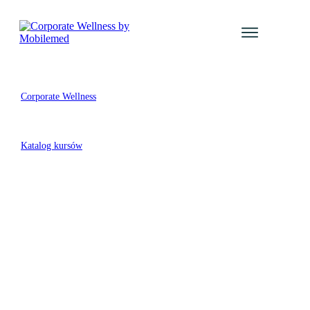
Usługi
Katalog Kur
Corporate Wellness
Galeria even
/
Blog
Katalog kursów
Kontakt
/
Zaloguj się
Kategoria: Inne