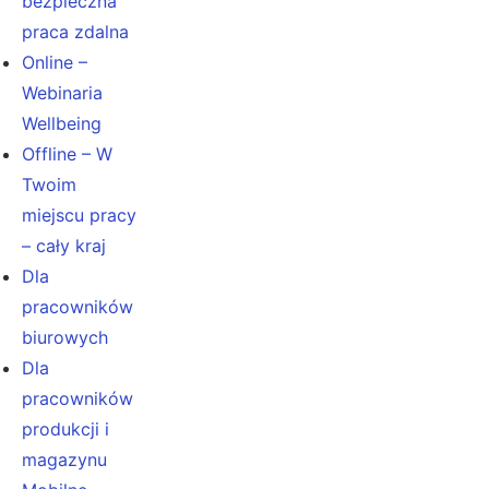
bezpieczna
praca zdalna
Online –
Webinaria
Wellbeing
Offline – W
Twoim
miejscu pracy
– cały kraj
Dla
pracowników
biurowych
Dla
pracowników
produkcji i
magazynu