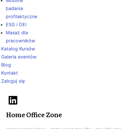
Mobilne
badania
profilaktyczne
ESG i DEI
Masaż dla
pracowników
Katalog Kursów
Galeria eventów
Blog
Kontakt
Zaloguj się
Home Office Zone
Akademia Corporate Wellness
Healthy And Safe Home Office
Home Office Zones