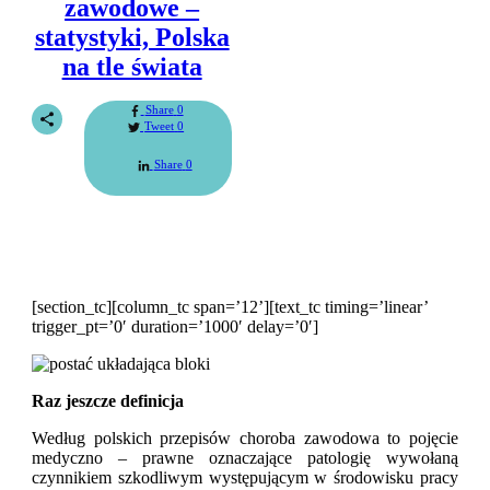
zawodowe –
statystyki, Polska
na tle świata
Share
0
Tweet
0
Share
0
[section_tc][column_tc span=’12’][text_tc timing=’linear’
trigger_pt=’0′ duration=’1000′ delay=’0′]
Raz jeszcze definicja
Według polskich przepisów choroba zawodowa to pojęcie
medyczno – prawne oznaczające patologię wywołaną
czynnikiem szkodliwym występującym w środowisku pracy