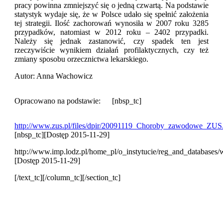
pracy powinna zmniejszyć się o jedną czwartą. Na podstawie
statystyk wydaje się, że w Polsce udało się spełnić założenia
tej strategii. Ilość zachorowań wynosiła w 2007 roku 3285
przypadków, natomiast w 2012 roku – 2402 przypadki.
Należy się jednak zastanowić, czy spadek ten jest
rzeczywiście wynikiem działań profilaktycznych, czy też
zmiany sposobu orzecznictwa lekarskiego.
Autor: Anna Wachowicz
Opracowano na podstawie:
[nbsp_tc]
http://www.zus.pl/files/dpir/20091119_Choroby_zawodowe_ZUS
[nbsp_tc][Dostęp 2015-11-29]
http://www.imp.lodz.pl/home_pl/o_instytucie/reg_and_databases/
[Dostęp 2015-11-29]
[/text_tc][/column_tc][/section_tc]