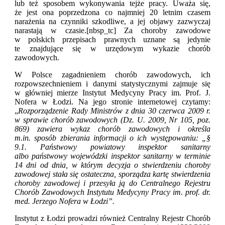
lub też sposobem wykonywania tejże pracy. Uważa się,
że jest ona poprzedzona co najmniej 20 letnim czasem
narażenia na czynniki szkodliwe, a jej objawy zazwyczaj
narastają w czasie.[nbsp_tc] Za choroby zawodowe
w polskich przepisach prawnych uznane są jedynie
te znajdujące się w urzędowym wykazie chorób
zawodowych.
W Polsce zagadnieniem chorób zawodowych, ich
rozpowszechnieniem i danymi statystycznymi zajmuje się
w główniej mierze Instytut Medycyny Pracy im. Prof. J.
Nofera w Łodzi. Na jego stronie internetowej czytamy:
„
Rozporządzenie Rady Ministrów z dnia 30 czerwca 2009 r.
w sprawie chorób zawodowych (Dz. U. 2009, Nr 105, poz.
869) zawiera wykaz chorób zawodowych i określa
m.in. sposób zbierania informacji o ich występowaniu: „§
9.1. Państwowy powiatowy inspektor sanitarny
albo państwowy wojewódzki inspektor sanitarny w terminie
14 dni od dnia, w którym decyzja o stwierdzeniu choroby
zawodowej stała się ostateczna, sporządza kartę stwierdzenia
choroby zawodowej i przesyła ją do Centralnego Rejestru
Chorób Zawodowych Instytutu Medycyny Pracy im. prof. dr.
med. Jerzego Nofera w Łodzi”.
Instytut z Łodzi prowadzi również Centralny Rejestr Chorób