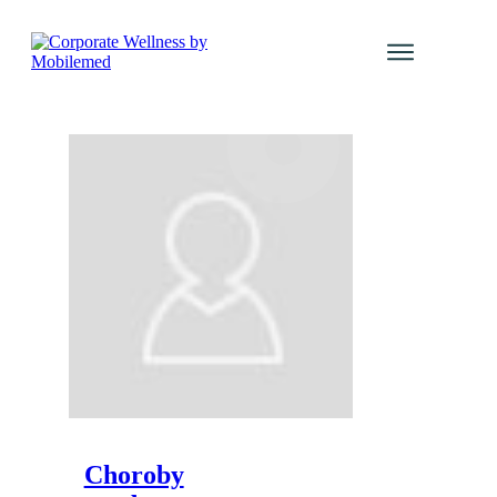
Usługi
Katalog Kur
Galeria even
Blog
Kontakt
Tomasz
Chomiuk
Zaloguj się
Choroby