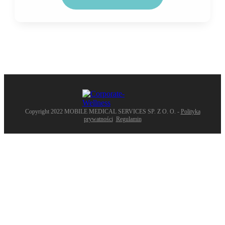
Dane które podasz w formularzu będą przetwarzane zgodnie z naszą
polityką prywatności
.
Copyright 2022
MOBILE MEDICAL SERVICES SP. Z O. O.
-
Polityka
prywatności
Regulamin