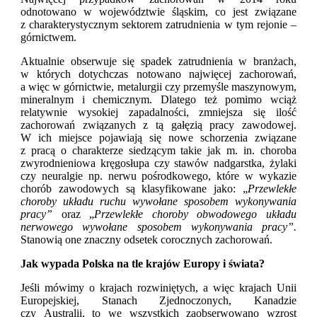
odnotowano w województwie śląskim, co jest związane
z charakterystycznym sektorem zatrudnienia w tym rejonie –
górnictwem.
Aktualnie obserwuje się spadek zatrudnienia w branżach,
w których dotychczas notowano najwięcej zachorowań,
a więc w górnictwie, metalurgii czy przemyśle maszynowym,
mineralnym i chemicznym. Dlatego też pomimo wciąż
relatywnie wysokiej zapadalności, zmniejsza się ilość
zachorowań związanych z tą gałęzią pracy zawodowej.
W ich miejsce pojawiają się nowe schorzenia związane
z pracą o charakterze siedzącym takie jak m. in. choroba
zwyrodnieniowa kręgosłupa czy stawów nadgarstka, żylaki
czy neuralgie np. nerwu pośrodkowego, które w wykazie
chorób zawodowych są klasyfikowane jako: „
Przewlekłe
choroby układu ruchu wywołane sposobem wykonywania
pracy”
oraz „
Przewlekłe choroby obwodowego układu
nerwowego wywołane sposobem wykonywania pracy”.
Stanowią one znaczny odsetek corocznych zachorowań.
Jak wypada Polska na tle krajów Europy i świata?
Jeśli mówimy o krajach rozwiniętych, a więc krajach Unii
Europejskiej, Stanach Zjednoczonych, Kanadzie
czy Australii, to we wszystkich zaobserwowano wzrost