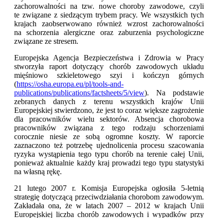
zachorowalności na tzw. nowe choroby zawodowe, czyli
te związane z siedzącym trybem pracy. We wszystkich tych
krajach zaobserwowano również wzrost zachorowalności
na schorzenia alergiczne oraz zaburzenia psychologiczne
związane ze stresem.
Europejska Agencja Bezpieczeństwa i Zdrowia w Pracy
stworzyła raport dotyczący chorób zawodowych układu
mięśniowo szkieletowego szyi i kończyn górnych
(
https://osha.europa.eu/pl/tools-and-
publications/publications/factsheets/5/view
). Na podstawie
zebranych danych z terenu wszystkich krajów Unii
Europejskiej stwierdzono, że jest to coraz większe zagrożenie
dla pracowników wielu sektorów. Absencja chorobowa
pracowników związana z tego rodzaju schorzeniami
corocznie niesie ze sobą ogromne koszty. W raporcie
zaznaczono też potrzebę ujednolicenia procesu szacowania
ryzyka wystąpienia tego typu chorób na terenie całej Unii,
ponieważ aktualnie każdy kraj prowadzi tego typu statystyki
na własną rękę.
21 lutego 2007 r. Komisja Europejska ogłosiła 5-letnią
strategię dotyczącą przeciwdziałania chorobom zawodowym.
Zakładała ona, że w latach 2007 – 2012 w krajach Unii
Europejskiej liczba chorób zawodowych i wypadków przy