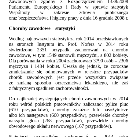
Zawodowych zgodny z Rozporządzeniem 1338/2008
Parlamentu Europejskiego i Rady w sprawie statystyk
Wspólnoty w zakresie zdrowia publicznego
oraz bezpieczeństwa i higieny pracy z dnia 16 grudnia 2008 r.
Choroby zawodowe – statystyki
Według najnowszych statystyk za rok 2014 przedstawionych
na stronach Instytutu im. Prof. Nofera w 2014 roku
stwierdzono 2351 przypadki zachorowań na choroby
zawodowe, w tym 1549 stanowili mężczyźni, a 802 kobiety.
Dla porównania w roku 2004 zachorowało 3790 osób – 2306
mężczyzn i 1484 kobiet. Uważa się jednak, że coroczne
zmniejszanie się odnotowanych w rejestrze przypadków
chorób zawodowych jest przede wszystkim związane
ze zmianą sposobu orzecznictwa lekarskiego, nie zaś
z faktycznym spadkiem zachorowalności.
Do najliczniej występujących chorób zawodowych w 2014
roku wśród polskich pracowników zaliczano: pylice płuc
(610 przypadków), choroby zakaźne lub pasożytnicze
albo ich następstwa (660 przypadków), przewlekłe choroby
narządu głosu (268 przypadków), przewlekłe choroby
obwodowego układu nerwowego (167 przypadków).
Najwięcej przypadków zachorowań w 2014 roku