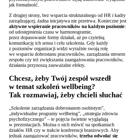
jak formalność.
Z drugiej strony, bez wsparcia strukturalnego od HR i kadry
zarządzającej, żadna inicjatywa nie przetrwa. Konieczne jest
aktywne wspieranie pracowników
na każdym poziomie
:
od udostępnienia czasu w harmonogramie,
przez dopasowanie formy działań, aż po czytelną
komunikację ich sensu i celu szkolenia. Gdy każdy
z poziomów organizacji widzi wyraźnie swoją rolę
we wsparciu dobrostanu pracowników, zarządzania stresem
zespołu czy też zwiększania zaangażowania pracowników,
działania przynoszą zauważalne efekty.
Chcesz, żeby Twój zespół wszedł
w temat szkoleń wellbeing?
Tak rozmawiaj, żeby chcieli słuchać
„Szkolenie zarządzania dobrostanem osobistym”,
„indywidualne programy wellbeing”, „strategia zdrowia
psychofizycznego” – te pojęcia świetnie wyglądają
w prezentacjach. Można o nich mówić na spotkaniach
działów HR czy w trakcie konferencji branżowych. Aby
jednak zaangażować pracowników,
trzeba odwołać się