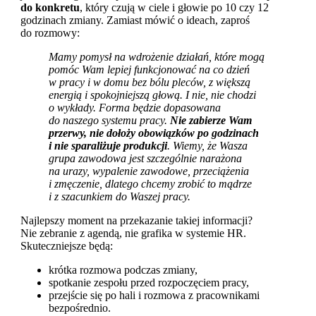
do konkretu
, który czują w ciele i głowie po 10 czy 12
godzinach zmiany. Zamiast mówić o ideach, zaproś
do rozmowy:
Mamy pomysł na wdrożenie działań, które mogą
pomóc Wam lepiej funkcjonować na co dzień
w pracy i w domu bez bólu pleców, z większą
energią i spokojniejszą głową. I nie, nie chodzi
o wykłady. Forma będzie dopasowana
do naszego systemu pracy.
Nie zabierze Wam
przerwy, nie dołoży obowiązków po godzinach
i nie sparaliżuje produkcji
. Wiemy, że Wasza
grupa zawodowa jest szczególnie narażona
na urazy, wypalenie zawodowe, przeciążenia
i zmęczenie, dlatego chcemy zrobić to mądrze
i z szacunkiem do Waszej pracy.
Najlepszy moment na przekazanie takiej informacji?
Nie zebranie z agendą, nie grafika w systemie HR.
Skuteczniejsze będą:
krótka rozmowa podczas zmiany,
spotkanie zespołu przed rozpoczęciem pracy,
przejście się po hali i rozmowa z pracownikami
bezpośrednio.