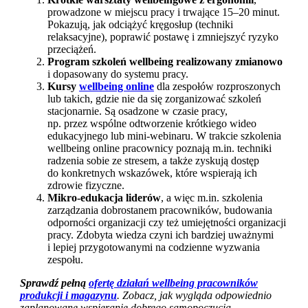
prowadzone w miejscu pracy i trwające 15–20 minut.
Pokazują, jak odciążyć kręgosłup (techniki
relaksacyjne), poprawić postawę i zmniejszyć ryzyko
przeciążeń.
Program szkoleń wellbeing realizowany zmianowo
i dopasowany do systemu pracy.
Kursy
wellbeing online
dla zespołów rozproszonych
lub takich, gdzie nie da się zorganizować szkoleń
stacjonarnie. Są osadzone w czasie pracy,
np. przez wspólne odtworzenie krótkiego wideo
edukacyjnego lub mini-webinaru. W trakcie szkolenia
wellbeing online pracownicy poznają m.in. techniki
radzenia sobie ze stresem, a także zyskują dostęp
do konkretnych wskazówek, które wspierają ich
zdrowie fizyczne.
Mikro-edukacja liderów
, a więc m.in. szkolenia
zarządzania dobrostanem pracowników, budowania
odporności organizacji czy też umiejętności organizacji
pracy. Zdobyta wiedza czyni ich bardziej uważnymi
i lepiej przygotowanymi na codzienne wyzwania
zespołu.
Sprawdź pełną
ofertę działań wellbeing pracowników
produkcji i magazynu
. Zobacz, jak wygląda odpowiednio
zaplanowane wspieranie dobrego samopoczucia