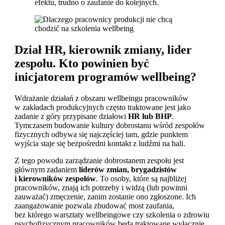
efektu, trudno o zaufanie do kolejnych.
Dział HR, kierownik zmiany, lider
zespołu. Kto powinien być
inicjatorem programów wellbeing?
Wdrażanie działań z obszaru wellbeingu pracowników
w zakładach produkcyjnych często traktowane jest jako
zadanie z góry przypisane działowi
HR lub BHP
.
Tymczasem budowanie kultury dobrostanu wśród zespołów
fizycznych odbywa się najczęściej tam, gdzie punktem
wyjścia staje się bezpośredni kontakt z ludźmi na hali.
Z tego powodu zarządzanie dobrostanem zespołu jest
głównym zadaniem
liderów zmian, brygadzistów
i kierowników zespołów
. To osoby, które są najbliżej
pracowników, znają ich potrzeby i widzą (lub powinni
zauważać) zmęczenie, zanim zostanie ono zgłoszone. Ich
zaangażowanie pozwala zbudować most zaufania,
bez którego warsztaty wellbeingowe czy szkolenia o zdrowiu
psychofizycznym pracowników będą traktowane wyłącznie