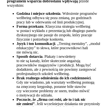
programem wsparcia dobrostanu wpływają
przede
wszystkim:
Godzina i miejsce szkolenia
. Wdrożenie programów
wellbeing odbywa się poza zmianą, po godzinach
pracy lub w oderwaniu od linii produkcyjnej.
Forma przekazu
. Klasyczna strategia wellbeing
w postaci wykładu z prezentacją lub długiego panelu
dyskusyjnego nie pasuje do zespołu, który pracuje
fizycznie i potrzebuje konkretu.
Język i ton komunikacji
. „Trening mentalny”, „moduł
edukacyjny” to słowa, które pracownikowi hali
nie mówią nic.
Sposób dotarcia
. Plakaty i newslettery
to nie są kanały, które skutecznie angażują
pracowników magazynów i produkcji. Mogą być
dodatkiem, ale z pewnością nie powinny zastępować
profesjonalnych szkoleń wellbeing.
Brak realnego odniesienia do ich codzienności
.
Gdy nie wiadomo, jak warsztaty wellbeing pomogą
na zmęczony kręgosłup, poranne bóle stawów
czy wieczorne problemy ze snem, trudno mówić
o motywacji do udziału.
Poczucie, że „firma coś robi, ale to i tak nic
nie zmieni”
. Jeśli wcześniejsze działania nie przyniosły