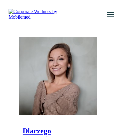
Usługi
Katalog Kur
Galeria even
Blog
Kontakt
Olga
Rymarska
Zaloguj się
Dlaczego