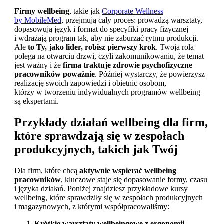
Firmy wellbeing
, takie jak
Corporate Wellness
by MobileMed
, przejmują cały proces: prowadzą warsztaty,
dopasowują język i format do specyfiki pracy fizycznej
i wdrażają program tak, aby nie zaburzać rytmu produkcji.
Ale
to Ty, jako lider, robisz pierwszy krok
. Twoja rola
polega na otwarciu drzwi, czyli zakomunikowaniu, że temat
jest ważny i że
firma traktuje zdrowie psychofizyczne
pracowników poważnie
. Później wystarczy, że powierzysz
realizację swoich zapowiedzi i obietnic osobom,
którzy w tworzeniu indywidualnych programów wellbeing
są ekspertami.
Przykłady działań wellbeing dla firm,
które sprawdzają się w zespołach
produkcyjnych, takich jak Twój
Dla firm, które chcą
aktywnie wspierać wellbeing
pracowników
, kluczowe staje się dopasowanie formy, czasu
i języka działań. Poniżej znajdziesz przykładowe kursy
wellbeing, które sprawdziły się w zespołach produkcyjnych
i magazynowych, z którymi współpracowaliśmy:
Krótkie warsztaty wellbeingowe z ergonomii
,