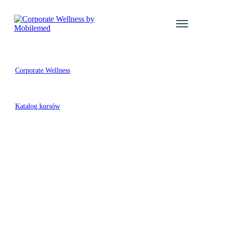
Usługi
Katalog Kur
Corporate Wellness
Galeria even
/
Blog
Katalog kursów
Kontakt
/
Zaloguj się
Kategoria: Zdrowie pracowników zmianowych / pracowników
produkcji